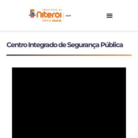
PÁGINA PRINCIPAL
ENSINO E PESQUISA
PÚBLICO INTERNO
FALE COM A SEOP
Centro Integrado de Segurança Pública